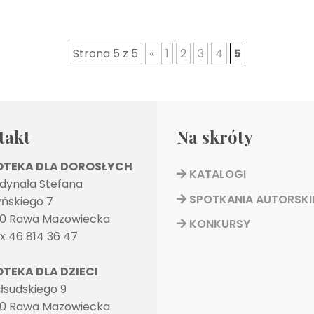
Strona 5 z 5
«
1
2
3
4
5
takt
Na skróty
IOTEKA DLA DOROSŁYCH
KATALOGI
rdynała Stefana
SPOTKANIA AUTORSKI
ńskiego 7
0 Rawa Mazowiecka
KONKURSY
ax 46 814 36 47
OTEKA DLA DZIECI
Piłsudskiego 9
0 Rawa Mazowiecka