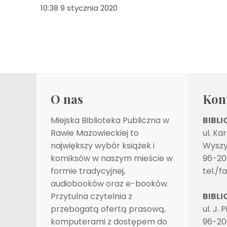
10:38 9 stycznia 2020
O nas
Kon
Miejska Biblioteka Publiczna w
BIBL
Rawie Mazowieckiej to
ul. Ka
największy wybór książek i
Wyszy
komiksów w naszym mieście w
96-20
formie tradycyjnej,
tel./f
audiobooków oraz e-booków.
Przytulna czytelnia z
BIBLI
przebogatą ofertą prasową,
ul. J. 
komputerami z dostępem do
96-20