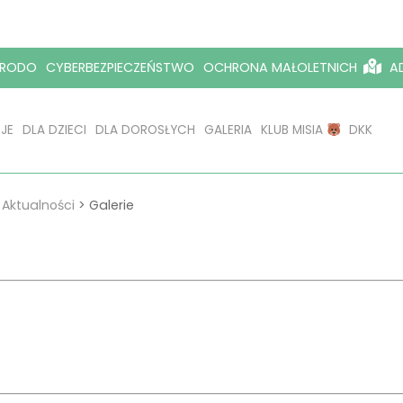
RODO
CYBERBEZPIECZEŃSTWO
OCHRONA MAŁOLETNICH
AD
JE
DLA DZIECI
DLA DOROSŁYCH
GALERIA
KLUB MISIA
DKK
>
Aktualności
>
Galerie