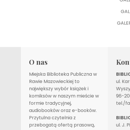
GAL
GALE
O nas
Kon
Miejska Biblioteka Publiczna w
BIBL
Rawie Mazowieckiej to
ul. Ka
największy wybór książek i
Wyszy
komiksów w naszym mieście w
96-20
formie tradycyjnej,
tel./f
audiobooków oraz e-booków.
Przytulna czytelnia z
BIBLI
przebogatą ofertą prasową,
ul. J. 