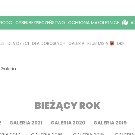
RODO
CYBERBEZPIECZEŃSTWO
OCHRONA MAŁOLETNICH
AD
JE
DLA DZIECI
DLA DOROSŁYCH
GALERIA
KLUB MISIA
DKK
>
Galeria
BIEŻĄCY ROK
2
GALERIA 2021
GALERIA 2020
GALERIA 2019
ERIA 2017 GALERIA 2016 GALERIA 2015 GALERIA 