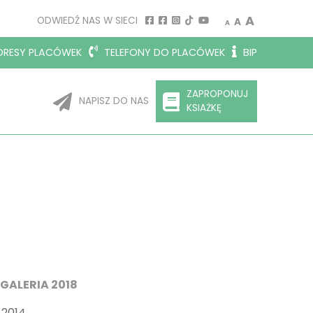
Decrease font size.
Reset font siz
Increase 
A
ODWIEDŹ NAS W SIECI
A
A
RESY PLACÓWEK
TELEFONY DO PLACÓWEK
BIP
ZAPROPONUJ
NAPISZ DO NAS
KSIAŻKĘ
GALERIA 2018
2014