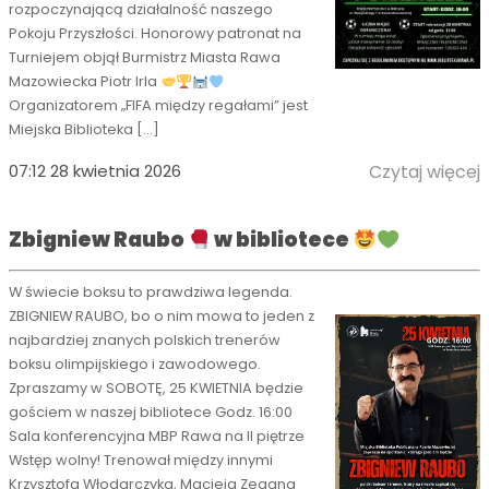
rozpoczynającą działalność naszego
Pokoju Przyszłości. Honorowy patronat na
Turniejem objął Burmistrz Miasta Rawa
Mazowiecka Piotr Irla
Organizatorem „FIFA między regałami” jest
Miejska Biblioteka […]
07:12 28 kwietnia 2026
Czytaj więcej
Zbigniew Raubo
w bibliotece
W świecie boksu to prawdziwa legenda.
ZBIGNIEW RAUBO, bo o nim mowa to jeden z
najbardziej znanych polskich trenerów
boksu olimpijskiego i zawodowego.
Zpraszamy w SOBOTĘ, 25 KWIETNIA będzie
gościem w naszej bibliotece Godz. 16:00
Sala konferencyjna MBP Rawa na II piętrze
Wstęp wolny! Trenował między innymi
Krzysztofa Włodarczyka, Macieja Zegana