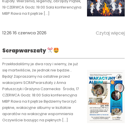
Kupały. Wierzenia, legendy, obrzędy Piątek,
19 CZERWCA Godz. 19:00 Sala konferencyjna
MBP Rawa na II piętrze […]
12:26 16 czerwca 2026
Czytaj więcej
Scrapwarszaty
Przekładaliśmy je dwa razy i wiemy, że już
się martwiliście, że jednak nie będzie…
Będą! Zapraszamy na ostatnie przed
wakacjami SCRAPwarsztaty z Anna
Patuszczyk i Grażyna Czarnecka Środa, 17
CZERWCA Godz. 18:00 Sala konferencyjna
MBP Rawa na II piętrze Będziemy tworzyć
piękne, wakacyjne albumy w kształcie
aparatów na wakacyjne wspomnienia
Oczywiście bazując na pięknych […]