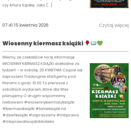
czy Artura Szpilkę. Jako […]
07:41 15 kwietnia 2026
Czytaj więcej
Wiosenny kiermasz książki
Wiemy, że czekaliście na tę informację
WIOSENNY KIERMASZ KSIĄŻKI dokładnie za
tydzień – w sobotę, 25 KWIETNIA Czujcie się
zaproszeni Tradycyjnie startujemy pod
filarami o godz. 10:00 To pierwsze z
sobotnich wydarzeń, które dla Was
planujemy O drugim wspomnimy
niebawem #wiosennykiermaszksiążki
#kiermaszksiążki #tanieksiążki na
#dzieńksiążki #zapraszamy #mbprawa
#mbprawatwojabiblioteka