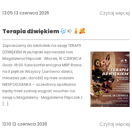
13:05 13 czerwca 2026
Czytaj więcej
Terapia dźwiękiem
Zapraszamy do biblioteki na sesję TERAPII
DŹWIĘKIEM W jej tajniki wprowadzi nas
Magdalena Filipczak Wtorek, 16 CZERWCA
Godz. 18:00 Sala konferencyjna MBP Rawa
na II piętrze Wszyscy (zarówno dzieci,
młodzież jak i dorośli) są mile widziani
NIESPODZIANKA – uczestnicy spotkania
będą mieli szansę wygrać voucher na
sesję u Magdaleny Magdalena Filipczak z
[…]
12:10 12 czerwca 2026
Czytaj więcej