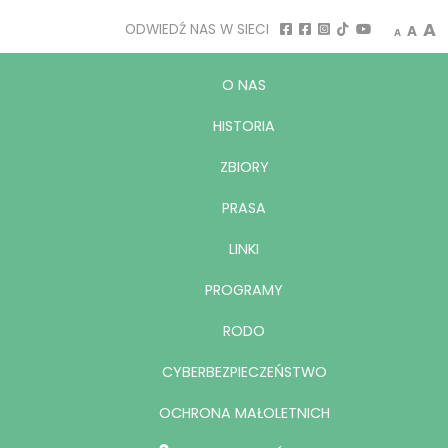
Decrease
Rese
I
A
ODWIEDŹ NAS W SIECI
A
A
O NAS
HISTORIA
ZBIORY
PRASA
LINKI
PROGRAMY
RODO
CYBERBEZPIECZEŃSTWO
OCHRONA MAŁOLETNICH