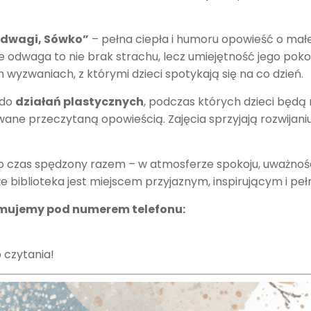
dwagi, Sówko”
– pełna ciepła i humoru opowieść o małe
, że odwaga to nie brak strachu, lecz umiejętność jego pok
wyzwaniach, z którymi dzieci spotykają się na co dzień.
 do
działań plastycznych
, podczas których dzieci będą
wane przeczytaną opowieścią. Zajęcia sprzyjają rozwijani
 czas spędzony razem – w atmosferze spokoju, uważności i
e biblioteka jest miejscem przyjaznym, inspirującym i peł
yjmujemy pod numerem telefonu:
 czytania!