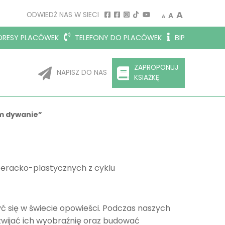
Decrease font size.
Reset font siz
Increase 
A
ODWIEDŹ NAS W SIECI
A
A
RESY PLACÓWEK
TELEFONY DO PLACÓWEK
BIP
ZAPROPONUJ
NAPISZ DO NAS
KSIAŻKĘ
ym dywanie”
iteracko-plastycznych z cyklu
ć się w świecie opowieści. Podczas naszych
ozwijać ich wyobraźnię oraz budować