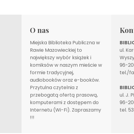
O nas
Kon
Miejska Biblioteka Publiczna w
BIBL
Rawie Mazowieckiej to
ul. Ka
największy wybór książek i
Wyszy
komiksów w naszym mieście w
96-20
formie tradycyjnej,
tel./f
audiobooków oraz e-booków.
Przytulna czytelnia z
BIBLI
przebogatą ofertą prasową,
ul. J. 
komputerami z dostępem do
96-20
Internetu (Wi-Fi). Zapraszamy
tel. 5
!!!