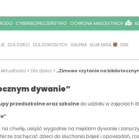
RODO
CYBERBEZPIECZEŃSTWO
OCHRONA MAŁOLETNICH
AD
JE
DLA DZIECI
DLA DOROSŁYCH
GALERIA
KLUB MISIA
DKK
>
Aktualności
>
Dla dzieci
>
„Zimowe czytanie na biblioteczn
otecznym dywanie”
py przedszkolne oraz szkolne
do udziału w zajęciach l
ie”
na chwilę, usiąść wygodnie na miękkim dywanie i zanurzy
ferze zachęcać dzieci do słuchania bajek i opowiadań, r