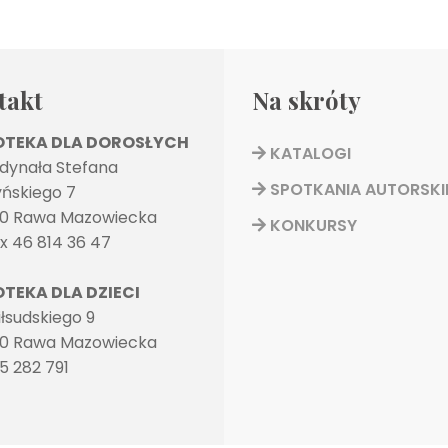
takt
Na skróty
IOTEKA DLA DOROSŁYCH
KATALOGI
rdynała Stefana
SPOTKANIA AUTORSKI
ńskiego 7
0 Rawa Mazowiecka
KONKURSY
ax 46 814 36 47
OTEKA DLA DZIECI
Piłsudskiego 9
0 Rawa Mazowiecka
35 282 791