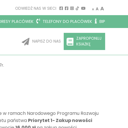
Decrease font size.
Reset font siz
Increase 
A
ODWIEDŹ NAS W SIECI
A
A
RESY PLACÓWEK
TELEFONY DO PLACÓWEK
BIP
ZAPROPONUJ
NAPISZ DO NAS
KSIAŻKĘ
r.
adanie w ramach Narodowego Programu Rozwoju
żetu państwa
Priorytet 1- Zakup nowości
 kwocie
16.000 zł
na zakup nowości