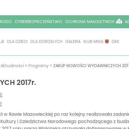
RODO
CYBERBEZPIECZEŃSTWO
OCHRONA MAŁOLETNICH
AD
JE
DLA DZIECI
DLA DOROSŁYCH
GALERIA
KLUB MISIA
DKK
>
Aktualności
>
Programy
>
ZAKUP NOWOŚCI WYDAWNICZYCH 2017
CH 2017r.
ła II w Rawie Mazowieckiej po raz kolejny realizowała z
a Kultury i Dziedzictwa Narodowego pochodzącego z bud
2017 roku nasza Biblioteka otrzymała dofinansowanie w