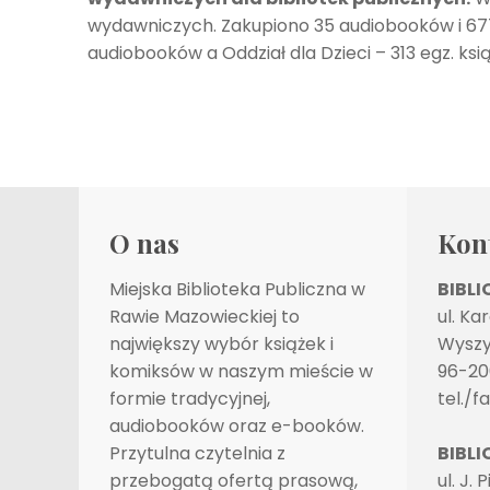
wydawniczych. Zakupiono 35 audiobooków i 677 
audiobooków a Oddział dla Dzieci – 313 egz. książ
O nas
Kon
Miejska Biblioteka Publiczna w
BIBL
Rawie Mazowieckiej to
ul. Ka
największy wybór książek i
Wyszy
komiksów w naszym mieście w
96-20
formie tradycyjnej,
tel./f
audiobooków oraz e-booków.
Przytulna czytelnia z
BIBLI
przebogatą ofertą prasową,
ul. J. 