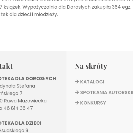
książek. Wypożyczalnia dla Dorosłych zakupiła 364 egz. 
ek dla dzieci i młodzieży.
takt
Na skróty
IOTEKA DLA DOROSŁYCH
KATALOGI
rdynała Stefana
SPOTKANIA AUTORSKI
ńskiego 7
0 Rawa Mazowiecka
KONKURSY
ax 46 814 36 47
OTEKA DLA DZIECI
Piłsudskiego 9