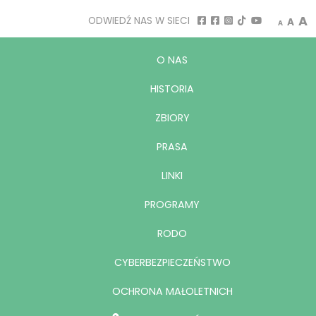
Decrease
Rese
I
A
ODWIEDŹ NAS W SIECI
A
A
O NAS
HISTORIA
ZBIORY
PRASA
LINKI
PROGRAMY
RODO
CYBERBEZPIECZEŃSTWO
OCHRONA MAŁOLETNICH