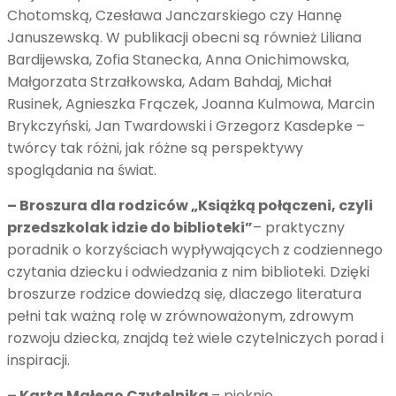
Chotomską, Czesława Janczarskiego czy Hannę
Januszewską. W publikacji obecni są również Liliana
Bardijewska, Zofia Stanecka, Anna Onichimowska,
Małgorzata Strzałkowska, Adam Bahdaj, Michał
Rusinek, Agnieszka Frączek, Joanna Kulmowa, Marcin
Brykczyński, Jan Twardowski i Grzegorz Kasdepke –
twórcy tak różni, jak różne są perspektywy
spoglądania na świat.
– Broszura dla rodziców „Książką połączeni, czyli
przedszkolak idzie do biblioteki”
– praktyczny
poradnik o korzyściach wypływających z codziennego
czytania dziecku i odwiedzania z nim biblioteki. Dzięki
broszurze rodzice dowiedzą się, dlaczego literatura
pełni tak ważną rolę w zrównoważonym, zdrowym
rozwoju dziecka, znajdą też wiele czytelniczych porad i
inspiracji.
– Karta Małego Czytelnika
– pięknie