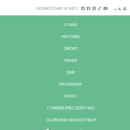
Decrease
Rese
I
A
ODWIEDŹ NAS W SIECI
A
A
O NAS
HISTORIA
ZBIORY
PRASA
LINKI
PROGRAMY
RODO
CYBERBEZPIECZEŃSTWO
OCHRONA MAŁOLETNICH