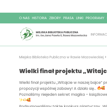
O NAS
HISTORIA
ZBIORY
PRASA
LINKI
PROGRAMY
INFORMAC
Miejska Biblioteka Publiczna w Rawie Mazowieckiej
Wielki finał projektu „Witaj
Wielki finał projektu „Witajcie w naszej bajce”
propozycji wspólnej zabawy! A działo się…
Poznaliśmy niejeden sekret magika – książkowe
Podsumowaliśmy także konkurs plastyczny „Wita