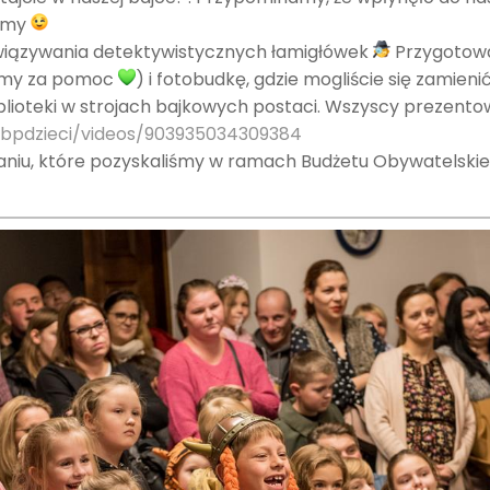
iśmy
wiązywania detektywistycznych łamigłówek
Przygotowa
jemy za pomoc
) i fotobudkę, gdzie mogliście się zami
iblioteki w strojach bajkowych postaci. Wszyscy prezentow
bpdzieci/videos/
903935034309384
owaniu, które pozyskaliśmy w ramach Budżetu Obywatelski