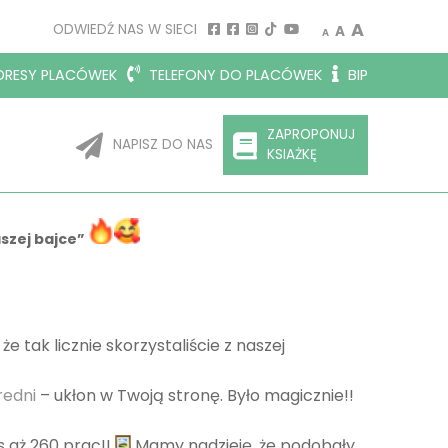
Decrease font size.
Reset font siz
Increase 
A
ODWIEDŹ NAS W SIECI
A
A
RESY PLACÓWEK
TELEFONY DO PLACÓWEK
BIP
ZAPROPONUJ
NAPISZ DO NAS
KSIAŻKĘ
aszej bajce”
że tak licznie skorzystaliście z naszej
redni
– ukłon w Twoją stronę. Było magicznie!!
s aż 260 prac!!
Mamy nadzieję, że podobały