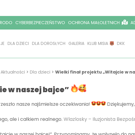
RODO
CYBERBEZPIECZEŃSTWO
OCHRONA MAŁOLETNICH
AD
JE
DLA DZIECI
DLA DOROSŁYCH
GALERIA
KLUB MISIA
DKK
>
Aktualności
>
Dla dzieci
>
Wielki finał projektu „Witajcie w n
cie w naszej bajce”
 przeszło nasze najśmielsze oczekiwania!
Dziękujemy, 
go, ale i całkiem realnego.
Wlazlosky – Iluzjonista Bezpoś
jcie w naszej bajce!”. Przypominamy, że wpłynęło do na