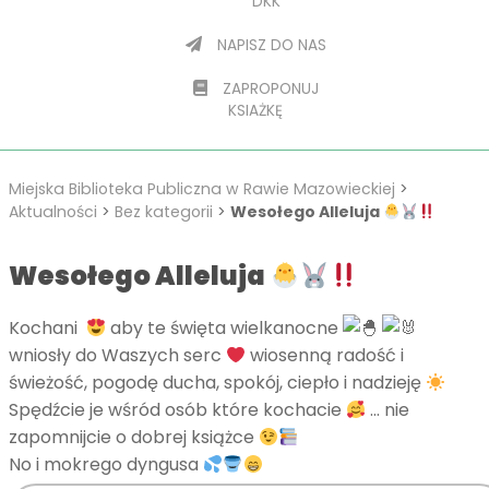
DKK
NAPISZ DO NAS
ZAPROPONUJ
KSIAŻKĘ
Miejska Biblioteka Publiczna w Rawie Mazowieckiej
>
Aktualności
>
Bez kategorii
>
Wesołego Alleluja
Wesołego Alleluja
Kochani
aby te święta wielkanocne
wniosły do Waszych serc
wiosenną radość i
świeżość, pogodę ducha, spokój, ciepło i nadzieję
Spędźcie je wśród osób które kochacie
… nie
zapomnijcie o dobrej książce
No i mokrego dyngusa