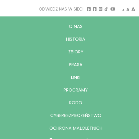
Decrease
Rese
I
A
ODWIEDŹ NAS W SIECI
A
A
O NAS
HISTORIA
ZBIORY
PRASA
LINKI
PROGRAMY
RODO
CYBERBEZPIECZEŃSTWO
OCHRONA MAŁOLETNICH