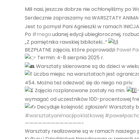
Mili nasi, jeszcze dobrze nie ochłonęliśmy po 
Serdecznie zapraszamy na WARSZTATY ANIM
Jest to pomysł Pani Agnieszki w ramach IN
Po
#mega
udanej edycji ubiegłorocznej, rozb
„Z pamiętnika rawskiej biblioteki…”
BEZPŁATNE zajęcia, które poprowadzi
Paweł Pa
Termin: 4-8 sierpnia 2025 r.
Warsztaty skierowane są do dzieci w wieku
Liczba miejsc na warsztatach jest ograni
454. Można też odezwać się do niego na priv.
Zajęcia rozplanowane zostały na min.
wymagać od uczestników 100-procentowej fre
Decyduje kolejność zgłoszeń! Warsztaty bę
#warsztatyanimacjipoklatkowej
#pawełpacho
—————————————-
Warsztaty realizowane są w ramach naszego pro
Kultury i Dziedzictwa Narodowego w ramach re