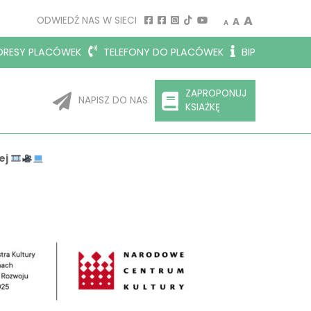
Decrease font size.
Reset font siz
Increase 
A
ODWIEDŹ NAS W SIECI
A
A
RESY PLACÓWEK
TELEFONY DO PLACÓWEK
BIP
ZAPROPONUJ
NAPISZ DO NAS
KSIAŻKĘ
ej