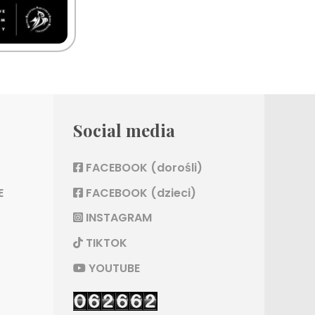
Social media
FACEBOOK (dorośli)
E
FACEBOOK (dzieci)
INSTAGRAM
TIKTOK
YOUTUBE