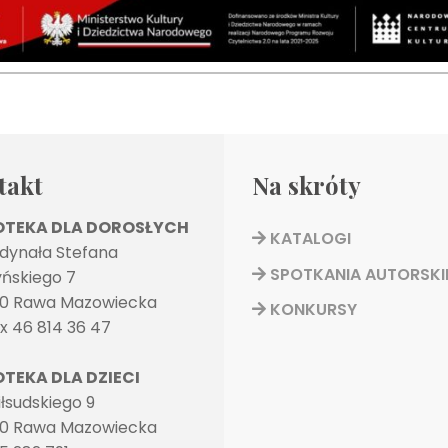
takt
Na skróty
IOTEKA DLA DOROSŁYCH
KATALOGI
rdynała Stefana
SPOTKANIA AUTORSKI
ńskiego 7
0 Rawa Mazowiecka
KONKURSY
ax 46 814 36 47
OTEKA DLA DZIECI
Piłsudskiego 9
0 Rawa Mazowiecka