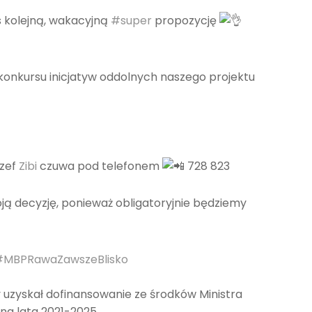
 kolejną, wakacyjną
#super
propozycję
onkursu inicjatyw oddolnych naszego projektu
Szef
Zibi
czuwa pod telefonem
728 823
ą decyzję, ponieważ obligatoryjnie będziemy
#MBPRawaZawszeBlisko
y uzyskał dofinansowanie ze środków Ministra
na lata 2021-2025.