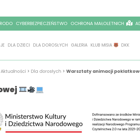
RODO
CYBERBEZPIECZEŃSTWO
OCHRONA MAŁOLETNICH
AD
JE
DLA DZIECI
DLA DOROSŁYCH
GALERIA
KLUB MISIA
DKK
>
Aktualności
>
Dla dorosłych
>
Warsztaty animacji poklatkow
kowej