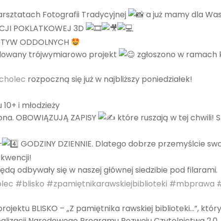
Warsztatach Fotografii Tradycyjnej
a już mamy dla Was
ACJI POKLATKOWEJ 3D
ICJATYW ODDOLNYCH
udowany trójwymiarowo projekt
zgłoszono w ramach k
cholec
rozpoczną się już w najbliższy poniedziałek!
 10+ i młodzieży
czona. OBOWIĄZUJĄ ZAPISY
które ruszają w tej chwili! 
–
GODZINY DZIENNIE. Dlatego dobrze przemyślcie swoj
kwencji!
dą odbywały się w naszej głównej siedzibie pod filarami.
lec
#blisko
#zpamiętnikarawskiejbiblioteki
#mbprawa
jektu BLISKO – „Z pamiętnika rawskiej biblioteki…”, któr
alizacji Narodowego Programu Rozwoju Czytelnictwa 2.0. 