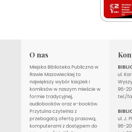
O nas
Kon
Miejska Biblioteka Publiczna w
BIBL
Rawie Mazowieckiej to
ul. Ka
największy wybór książek i
Wyszy
komiksów w naszym mieście w
96-20
formie tradycyjnej,
tel./f
audiobooków oraz e-booków.
Przytulna czytelnia z
BIBLI
przebogatą ofertą prasową,
ul. J. 
komputerami z dostępem do
96-20