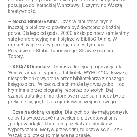
pasujące do literackiej Warszawy. Liczymy na Waszą
kreatywność.
–
Nocna BiblioGRAlnia.
Czas w bibliotece płynie
inaczej, a biblioteka powinna być dostępna o każdej
porze. Dlatego od godz. 20:00 aż do północy zamienimy
salę konferencyjną na II piętrze w BiblioGRAlnię. W
ramach współpracy pomogą nam w tym nasi
Przyjaciele z Klubu Toporowego, Stowarzyszenia
Topory.
–
KSIĄŻKOumilacz.
To nasza kolejna propozycja dla
Was w ramach Tygodnia Bibliotek. WYPOŻYCZ książkę-
niespodziankę wybraną przez bibliotekarza z naszego
księgozbioru. W paczuchach może być wszystko – od
kryminału przez biografię, reportaż po erotyk. Daj
szansę gatunkom, po które być może sam nigdy byś z
półki nie sięgnął. Czas spróbować czegoś nowego.
–
Czas na dobrą książkę
. Dla tych co nie mają pomysłu
co by tu wypożyczyć na weekend przygotowaliśmy
„podpowiadajki” które będą czekały na stoliku w
wypożyczalni. Motyw przewodni, to oczywiście CZAS.
Wszak biblioteka to miejsce na czasie.