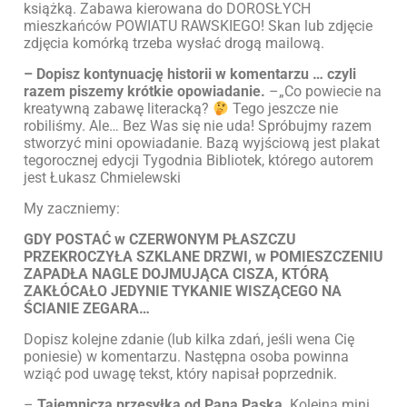
książką. Zabawa kierowana do DOROSŁYCH
mieszkańców POWIATU RAWSKIEGO! Skan lub zdjęcie
zdjęcia komórką trzeba wysłać drogą mailową.
– Dopisz kontynuację historii w komentarzu … czyli
razem piszemy krótkie opowiadanie.
–„Co powiecie na
kreatywną zabawę literacką?
Tego jeszcze nie
robiliśmy. Ale… Bez Was się nie uda! Spróbujmy razem
stworzyć mini opowiadanie. Bazą wyjściową jest plakat
tegorocznej edycji Tygodnia Bibliotek, którego autorem
jest Łukasz Chmielewski
My zaczniemy:
GDY POSTAĆ w CZERWONYM PŁASZCZU
PRZEKROCZYŁA SZKLANE DRZWI, w POMIESZCZENIU
ZAPADŁA NAGLE DOJMUJĄCA CISZA, KTÓRĄ
ZAKŁÓCAŁO JEDYNIE TYKANIE WISZĄCEGO NA
ŚCIANIE ZEGARA…
Dopisz kolejne zdanie (lub kilka zdań, jeśli wena Cię
poniesie) w komentarzu. Następna osoba powinna
wziąć pod uwagę tekst, który napisał poprzednik.
–
Tajemnicza przesyłka od Pana Paska
. Kolejna mini