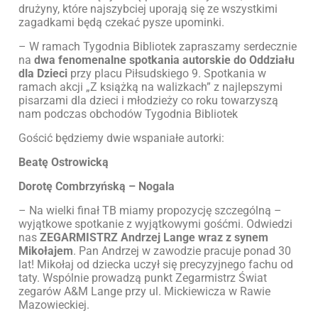
drużyny, które najszybciej uporają się ze wszystkimi
zagadkami będą czekać pysze upominki.
– W ramach Tygodnia Bibliotek zapraszamy serdecznie
na
dwa fenomenalne spotkania autorskie do Oddziału
dla Dzieci
przy placu Piłsudskiego 9. Spotkania w
ramach akcji „Z książką na walizkach” z najlepszymi
pisarzami dla dzieci i młodzieży co roku towarzyszą
nam podczas obchodów Tygodnia Bibliotek
Gościć będziemy dwie wspaniałe autorki:
Beatę Ostrowicką
Dorotę Combrzyńską – Nogala
– Na wielki finał TB miamy propozycję szczególną –
wyjątkowe spotkanie z wyjątkowymi gośćmi. Odwiedzi
nas
ZEGARMISTRZ Andrzej Lange wraz z synem
Mikołajem
. Pan Andrzej w zawodzie pracuje ponad 30
lat! Mikołaj od dziecka uczył się precyzyjnego fachu od
taty. Wspólnie prowadzą punkt Zegarmistrz Świat
zegarów A&M Lange przy ul. Mickiewicza w Rawie
Mazowieckiej.