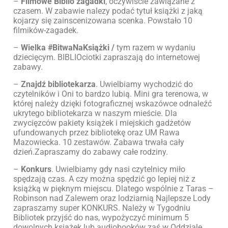
–
Filmowe Biblio zagadki
, oczywiście zawiązane z
czasem. W zabawie nalezy podać tytuł książki z jaką
kojarzy się zainscenizowana scenka. Powstało 10
filmików-zagadek.
–
Wielka #BitwaNaKsiążki /
tym razem w wydaniu
dziecięcym. BIBLIOciotki zapraszają do internetowej
zabawy.
–
Znajdź bibliotekarza
. Uwielbiamy wychodzić do
czytelników i Oni to bardzo lubią.
Mini gra terenowa, w
której należy dzięki fotograficznej wskazówce odnaleźć
ukrytego bibliotekarza w naszym mieście. Dla
zwycięzców pakiety książek i miejskich gadżetów
ufundowanych przez bibliotekę oraz UM Rawa
Mazowiecka. 10 zestawów. Zabawa trwała cały
dzień.Zapraszamy do zabawy całe rodziny.
–
Konkurs
. Uwielbiamy gdy nasi czytelnicy miło
spędzają czas. A czy można spędzić go lepiej niż z
książką w pięknym miejscu. Dlatego wspólnie z Taras –
Robinson nad Zalewem oraz lodziarnią Najlepsze Lody
zapraszamy super KONKURS. Należy w Tygodniu
Bibliotek przyjść do nas, wypożyczyć minimum 5️
dowolnych książek lub audiobooków zaś w Oddziale