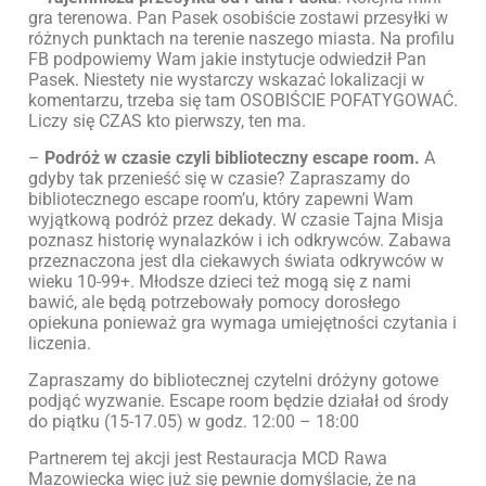
gra terenowa. Pan Pasek osobiście zostawi przesyłki w
różnych punktach na terenie naszego miasta. Na profilu
FB podpowiemy Wam jakie instytucje odwiedził Pan
Pasek. Niestety nie wystarczy wskazać lokalizacji w
komentarzu, trzeba się tam OSOBIŚCIE POFATYGOWAĆ.
Liczy się CZAS kto pierwszy, ten ma.
–
Podróż w czasie czyli biblioteczny escape room.
A
gdyby tak przenieść się w czasie? Zapraszamy do
bibliotecznego escape room’u, który zapewni Wam
wyjątkową podróż przez dekady. W czasie Tajna Misja
poznasz historię wynalazków i ich odkrywców. Zabawa
przeznaczona jest dla ciekawych świata odkrywców w
wieku 10-99+. Młodsze dzieci też mogą się z nami
bawić, ale będą potrzebowały pomocy dorosłego
opiekuna ponieważ gra wymaga umiejętności czytania i
liczenia.
Zapraszamy do bibliotecznej czytelni dróżyny gotowe
podjąć wyzwanie. Escape room będzie działał od środy
do piątku (15-17.05) w godz. 12:00 – 18:00
Partnerem tej akcji jest Restauracja MCD Rawa
Mazowiecka więc już się pewnie domyślacie, że na