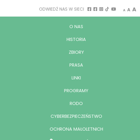
A
ODWIEDŹ NAS W SIECI
A
A
O NAS
HISTORIA
ZBIORY
PRASA
LINKI
PROGRAMY
RODO
CYBERBEZPIECZEŃSTWO
OCHRONA MAŁOLETNICH