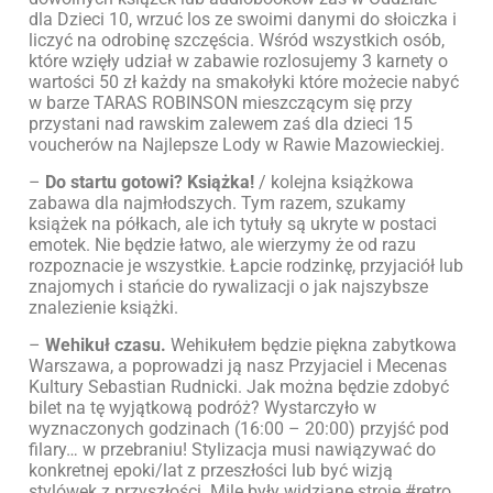
dla Dzieci 10, wrzuć los ze swoimi danymi do słoiczka i
liczyć na odrobinę szczęścia. Wśród wszystkich osób,
które wzięły udział w zabawie rozlosujemy 3️ karnety o
wartości 50 zł każdy na smakołyki które możecie nabyć
w barze TARAS ROBINSON mieszczącym się przy
przystani nad rawskim zalewem zaś dla dzieci 15
voucherów na Najlepsze Lody w Rawie Mazowieckiej.
–
Do startu gotowi? Książka!
/ kolejna książkowa
zabawa dla najmłodszych. Tym razem, szukamy
książek na półkach, ale ich tytuły są ukryte w postaci
emotek. Nie będzie łatwo, ale wierzymy że od razu
rozpoznacie je wszystkie. Łapcie rodzinkę, przyjaciół lub
znajomych i stańcie do rywalizacji o jak najszybsze
znalezienie książki.
–
Wehikuł czasu.
Wehikułem będzie piękna zabytkowa
Warszawa, a poprowadzi ją nasz Przyjaciel i Mecenas
Kultury Sebastian Rudnicki. Jak można będzie zdobyć
bilet na tę wyjątkową podróż? Wystarczyło w
wyznaczonych godzinach (16:00 – 20:00) przyjść pod
filary… w przebraniu! Stylizacja musi nawiązywać do
konkretnej epoki/lat z przeszłości lub być wizją
stylówek z przyszłości. Mile były widziane stroje #retro