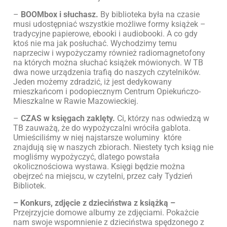
–
BOOMbox i słuchasz.
By biblioteka była na czasie
musi udostępniać wszystkie możliwe formy książek –
tradycyjne papierowe, ebooki i audiobooki. A co gdy
ktoś nie ma jak posłuchać. Wychodzimy temu
naprzeciw i wypożyczamy również radiomagnetofony
na których można słuchać książek mówionych. W TB
dwa nowe urządzenia trafią do naszych czytelników.
Jeden możemy zdradzić, iż jest dedykowany
mieszkańcom i podopiecznym Centrum Opiekuńczo-
Mieszkalne w Rawie Mazowieckiej.
–
CZAS w księgach zaklęty.
Ci, którzy nas odwiedzą w
TB zauważą, że do wypożyczalni wróciła gablota.
Umieściliśmy w niej najstarsze woluminy które
znajdują się w naszych zbiorach. Niestety tych ksiąg nie
mogliśmy wypożyczyć, dlatego powstała
okolicznościowa wystawa. Księgi będzie można
obejrzeć na miejscu, w czytelni, przez cały Tydzień
Bibliotek.
– Konkurs, zdjęcie z dzieciństwa z książką –
Przejrzyjcie domowe albumy ze zdjęciami. Pokażcie
nam swoje wspomnienie z dzieciństwa spędzonego z