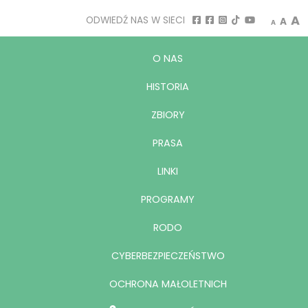
Decrease
Rese
I
A
ODWIEDŹ NAS W SIECI
A
A
O NAS
HISTORIA
ZBIORY
PRASA
LINKI
PROGRAMY
RODO
CYBERBEZPIECZEŃSTWO
OCHRONA MAŁOLETNICH