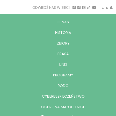
Decrease
Rese
I
A
ODWIEDŹ NAS W SIECI
A
A
O NAS
HISTORIA
ZBIORY
PRASA
LINKI
PROGRAMY
RODO
CYBERBEZPIECZEŃSTWO
OCHRONA MAŁOLETNICH