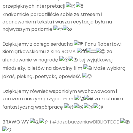
przepięknych interpretacji
Znakomicie poradziliście sobie ze stresem i
opanowaniem tekstu i wasza recytacja była na
najwyższym poziomie
Dziękujemy z całego serducha
Panu Robertowi
Siemiątkowskiemu z
Kino ROMA
za
ufundowanie w nagrodę
tej wyjątkowej
młodzieży, biletów na dowolny film
Może wybiorą
jakąś, piękną, poetycką opowieść
Dziękujemy również wspaniałym wychowawcom i
zarazem naszym przyjaciołom
za zaufanie i
fantastyczną współpracę
BRAWO WY
i
#dozobaczeniawBIBLIOTECE