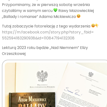
Przypominamy, że w pierwszą sobotę września
czytaliśmy w samym sercu
Rawy Mazowieckiej
„Ballady i romanse” Adama Mickiewicza
Tutaj zobaczycie fotorelację z tego wydarzenia
https://m.facebook.com/story.
php?story_fbid=
552594183290938&id=
110847194132308
Lekturą 2023 roku będzie „Nad Niemnem” Elizy
Orzeszkowej