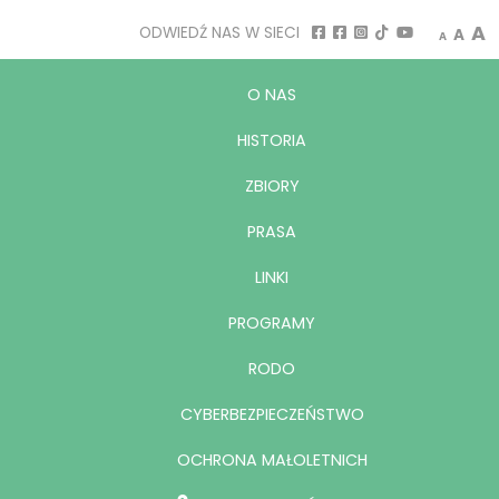
Decrease
Rese
I
A
ODWIEDŹ NAS W SIECI
A
A
O NAS
HISTORIA
ZBIORY
PRASA
LINKI
PROGRAMY
RODO
CYBERBEZPIECZEŃSTWO
OCHRONA MAŁOLETNICH