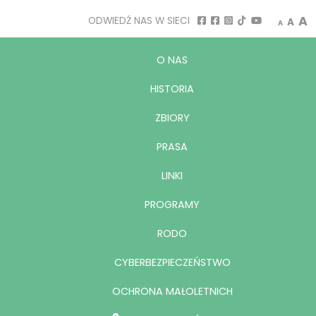
Decrease
Rese
I
A
ODWIEDŹ NAS W SIECI
A
A
O NAS
HISTORIA
ZBIORY
PRASA
LINKI
PROGRAMY
RODO
CYBERBEZPIECZEŃSTWO
OCHRONA MAŁOLETNICH