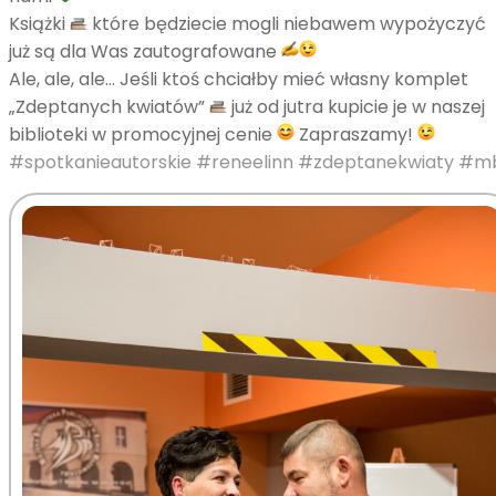
Książki
które będziecie mogli niebawem wypożyczyć
już są dla Was zautografowane
Ale, ale, ale… Jeśli ktoś chciałby mieć własny komplet
„Zdeptanych kwiatów”
już od jutra kupicie je w naszej
biblioteki w promocyjnej cenie
Zapraszamy!
#spotkanieautorskie
#reneelinn
#zdeptanekwiaty
#m