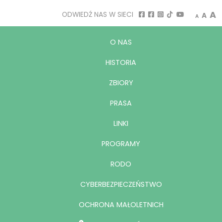
Decrease
Rese
I
A
ODWIEDŹ NAS W SIECI
A
A
O NAS
HISTORIA
ZBIORY
PRASA
LINKI
PROGRAMY
RODO
CYBERBEZPIECZEŃSTWO
OCHRONA MAŁOLETNICH