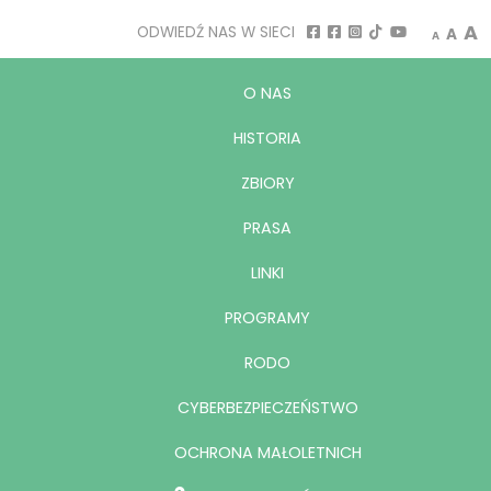
Decrease
Rese
I
A
ODWIEDŹ NAS W SIECI
A
A
O NAS
HISTORIA
ZBIORY
PRASA
LINKI
PROGRAMY
RODO
CYBERBEZPIECZEŃSTWO
OCHRONA MAŁOLETNICH