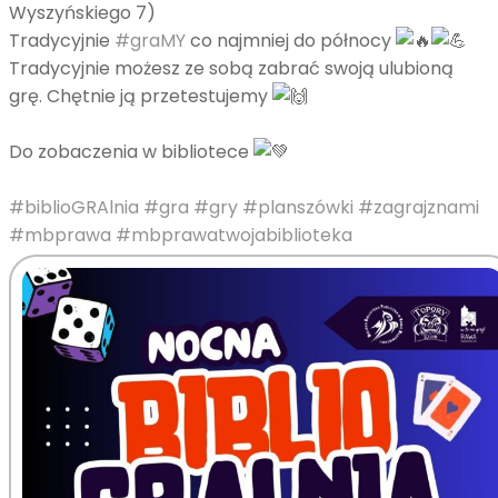
Wyszyńskiego 7)
Tradycyjnie
#graMY
co najmniej do północy
Tradycyjnie możesz ze sobą zabrać swoją ulubioną
grę. Chętnie ją przetestujemy
Do zobaczenia w bibliotece
#biblioGRAlnia
#gra
#gry
#planszówki
#zagrajznami
#mbprawa
#mbprawatwojabiblioteka