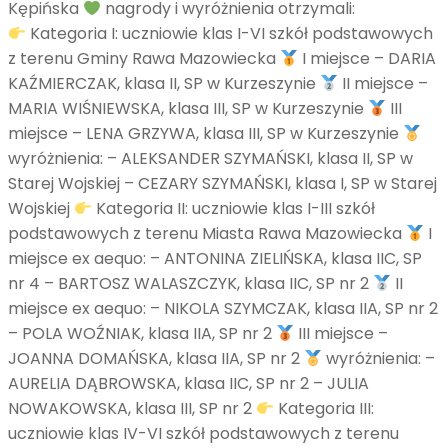
Kępińska
nagrody i wyróżnienia otrzymali:
Kategoria I: uczniowie klas I-VI szkół podstawowych
z terenu Gminy Rawa Mazowiecka
I miejsce – DARIA
KAŹMIERCZAK, klasa II, SP w Kurzeszynie
II miejsce –
MARIA WIŚNIEWSKA, klasa III, SP w Kurzeszynie
III
miejsce – LENA GRZYWA, klasa III, SP w Kurzeszynie
wyróżnienia: – ALEKSANDER SZYMAŃSKI, klasa II, SP w
Starej Wojskiej – CEZARY SZYMAŃSKI, klasa I, SP w Starej
Wojskiej
Kategoria II: uczniowie klas I-III szkół
podstawowych z terenu Miasta Rawa Mazowiecka
I
miejsce ex aequo: – ANTONINA ZIELIŃSKA, klasa IIC, SP
nr 4 – BARTOSZ WALASZCZYK, klasa IIC, SP nr 2
II
miejsce ex aequo: – NIKOLA SZYMCZAK, klasa IIA, SP nr 2
– POLA WOŹNIAK, klasa IIA, SP nr 2
III miejsce –
JOANNA DOMAŃSKA, klasa IIA, SP nr 2
wyróżnienia: –
AURELIA DĄBROWSKA, klasa IIC, SP nr 2 – JULIA
NOWAKOWSKA, klasa III, SP nr 2
Kategoria III:
uczniowie klas IV-VI szkół podstawowych z terenu