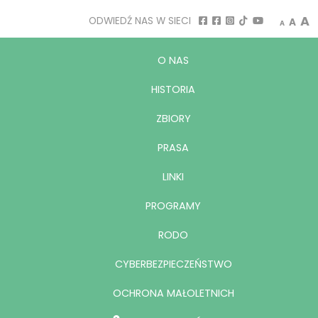
Decrease
Rese
I
A
ODWIEDŹ NAS W SIECI
A
A
O NAS
HISTORIA
ZBIORY
PRASA
LINKI
PROGRAMY
RODO
CYBERBEZPIECZEŃSTWO
OCHRONA MAŁOLETNICH