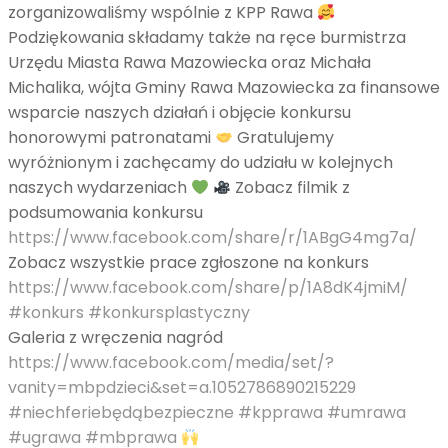
zorganizowaliśmy wspólnie z KPP Rawa
Podziękowania składamy także na ręce burmistrza
Urzędu Miasta Rawa Mazowiecka oraz Michała
Michalika, wójta Gminy Rawa Mazowiecka za finansowe
wsparcie naszych działań i objęcie konkursu
honorowymi patronatami
Gratulujemy
wyróżnionym i zachęcamy do udziału w kolejnych
naszych wydarzeniach
Zobacz filmik z
podsumowania konkursu
https://www.facebook.com/share/r/1ABgG4mg7a/
Zobacz wszystkie prace zgłoszone na konkurs
https://www.facebook.com/share/p/1A8dK4jmiM/
#konkurs
#konkursplastyczny
Galeria z wręczenia nagród
https://www.facebook.com/media/set/?
vanity=mbpdzieci&set=a.1052786890215229
#niechferiebędąbezpieczne
#kpprawa
#umrawa
#ugrawa
#mbprawa