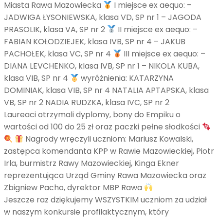
Miasta Rawa Mazowiecka
I miejsce ex aequo: –
JADWIGA ŁYSONIEWSKA, klasa VD, SP nr 1 – JAGODA
PRASOLIK, klasa VA, SP nr 2
II miejsce ex aequo: –
FABIAN KOŁODZIEJEK, klasa IVB, SP nr 4 – JAKUB
PACHOŁEK, klasa VC, SP nr 4
III miejsce ex aequo: –
DIANA LEVCHENKO, klasa IVB, SP nr 1 – NIKOLA KUBA,
klasa VIB, SP nr 4
wyróżnienia: KATARZYNA
DOMINIAK, klasa VIB, SP nr 4 NATALIA APTAPSKA, klasa
VB, SP nr 2 NADIA RUDZKA, klasa IVC, SP nr 2
Laureaci otrzymali dyplomy, bony do Empiku o
wartości od 100 do 25 zł oraz paczki pełne słodkości
Nagrody wręczyli uczniom: Mariusz Kowalski,
zastępca komendanta KPP w Rawie Mazowieckiej, Piotr
Irla, burmistrz Rawy Mazowieckiej, Kinga Ekner
reprezentująca Urząd Gminy Rawa Mazowiecka oraz
Zbigniew Pacho, dyrektor MBP Rawa
Jeszcze raz dziękujemy WSZYSTKIM uczniom za udział
w naszym konkursie profilaktycznym, który