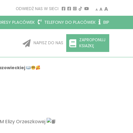
Decrease font size.
Reset font siz
Increase 
A
ODWIEDŹ NAS W SIECI
A
A
RESY PLACÓWEK
TELEFONY DO PLACÓWEK
BIP
ZAPROPONUJ
NAPISZ DO NAS
KSIAŻKĘ
azowieckiej
EM Elizy Orzeszkowej