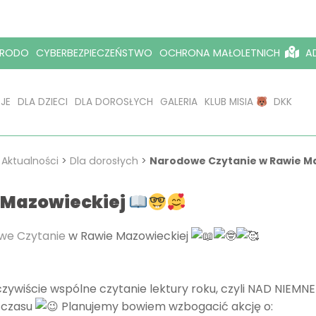
RODO
CYBERBEZPIECZEŃSTWO
OCHRONA MAŁOLETNICH
AD
JE
DLA DZIECI
DLA DOROSŁYCH
GALERIA
KLUB MISIA
DKK
>
Aktualności
>
Dla dorosłych
>
Narodowe Czytanie w Rawie M
 Mazowieckiej
we Czytanie
w Rawie Mazowieckiej
ywiście wspólne czytanie lektury roku, czyli NAD NIEMN
 czasu
Planujemy bowiem wzbogacić akcję o: