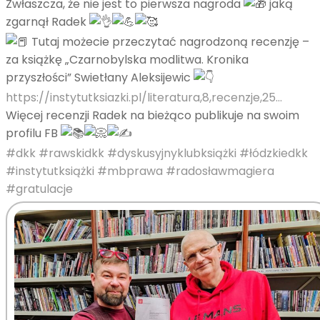
Zwłaszcza, że nie jest to pierwsza nagroda
jaką
zgarnął Radek
Tutaj możecie przeczytać nagrodzoną recenzję –
za książkę „Czarnobylska modlitwa. Kronika
przyszłości” Swietłany Aleksijewic
https://instytutksiazki.pl/literatura,8,recenzje,25…
Więcej recenzji Radek na bieżąco publikuje na swoim
profilu FB
#dkk
#rawskidkk
#dyskusyjnyklubksiążki
#łódzkiedkk
#instytutksiążki
#mbprawa
#radosławmagiera
#gratulacje