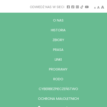
Decrease
Rese
I
A
ODWIEDŹ NAS W SIECI
A
A
O NAS
HISTORIA
ZBIORY
PRASA
LINKI
PROGRAMY
RODO
CYBERBEZPIECZEŃSTWO
OCHRONA MAŁOLETNICH