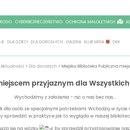
RODO
CYBERBEZPIECZEŃSTWO
OCHRONA MAŁOLETNICH
AD
JE
DLA DZIECI
DLA DOROSŁYCH
GALERIA
KLUB MISIA
DKK
>
Aktualności
>
Dla dorosłych
>
Miejska Biblioteka Publiczna mi
 miejscem przyjaznym dla Wszystkic
Wychodzimy z założenia – nic o nas bez nas…
k dla osób ze specjalnymi potrzebami. Wchodzą w życie 
y sprawdzić w praktyce jak to wygląda w naszej bibliote
usza się na wózku
by sprawdził przystosowanie nasze