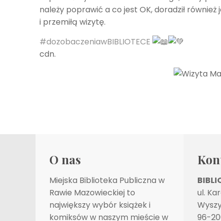
należy poprawić a co jest OK, doradził równi
i przemiłą wizytę.
#dozobaczeniawBIBLIOTECE
cdn.
O nas
Kon
Miejska Biblioteka Publiczna w
BIBL
Rawie Mazowieckiej to
ul. Ka
największy wybór książek i
Wyszy
komiksów w naszym mieście w
96-20