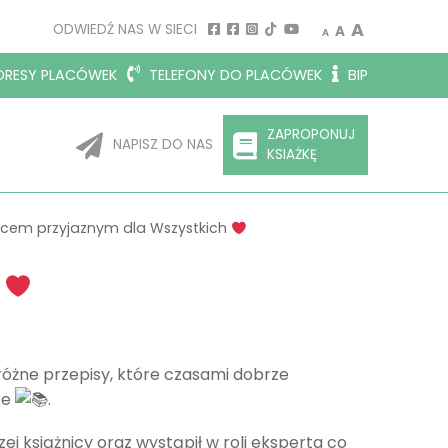
Decrease font size.
Reset font siz
Increase 
A
ODWIEDŹ NAS W SIECI
A
A
RESY PLACÓWEK
TELEFONY DO PLACÓWEK
BIP
ZAPROPONUJ
NAPISZ DO NAS
KSIAŻKĘ
ejscem przyjaznym dla Wszystkich
h
różne przepisy, które czasami dobrze
ce
.
j książnicy oraz wystąpił w roli eksperta co