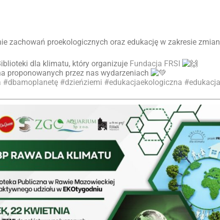
ie zachowań proekologicznych oraz edukację w zakresie zmia
lioteki dla klimatu, który organizuje
Fundacja FRSI
 na proponowanych przez nas wydarzeniach
a
#dbamoplanetę
#dzieńziemi
#edukacjaekologiczna
#edukacja