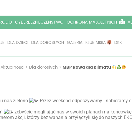
RODO
CYBERBEZPIECZEŃSTWO
OCHRONA MAŁOLETNICH
AD
JE
DLA DZIECI
DLA DOROSŁYCH
GALERIA
KLUB MISIA
DKK
>
Aktualności
>
Dla dorosłych
>
MBP Rawa dla klimatu
 u nas zielono
Przez weekend odpoczywamy i nabieramy sił
ań
żebyście mogli ująć nas w swoich planach na końcówkę
erom akcji, którzy bez wahania przyłączyli się do naszych EK
e