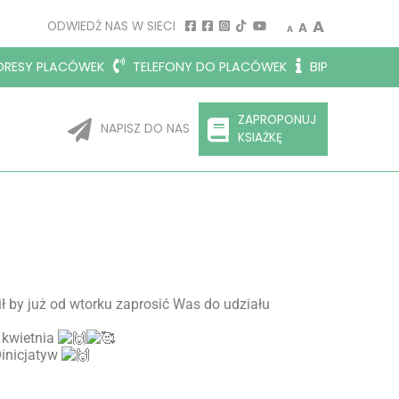
A
ODWIEDŹ NAS W SIECI
A
A
RESY PLACÓWEK
TELEFONY DO PLACÓWEK
BIP
ZAPROPONUJ
NAPISZ DO NAS
KSIAŻKĘ
 by już od wtorku zaprosić Was do udziału
 kwietnia
Oinicjatyw