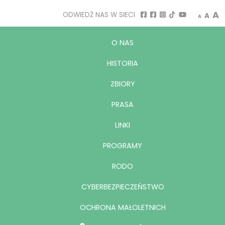
Decrease
Rese
I
A
ODWIEDŹ NAS W SIECI
A
A
O NAS
HISTORIA
ZBIORY
PRASA
LINKI
PROGRAMY
RODO
CYBERBEZPIECZEŃSTWO
OCHRONA MAŁOLETNICH