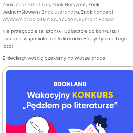
Znak
,
Znak Emotikon
,
Znak Horyzont
, Znak
JednymSłowem,
Znak Literanova
, Znak Koncept,
Wydawnictwo MUZA SA
,
You&YA
,
Egmont Polska
Nie przegapcie tej szansy! Dołączcie do konkursu i
twórzcie wspaniałe dzieła literacko-artystyczne tego
lata!
Z niecierpliwością czekamy na Wasze prace!