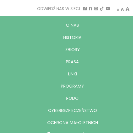
Decrease
Rese
I
A
ODWIEDŹ NAS W SIECI
A
A
O NAS
HISTORIA
ZBIORY
PRASA
LINKI
PROGRAMY
RODO
CYBERBEZPIECZEŃSTWO
OCHRONA MAŁOLETNICH