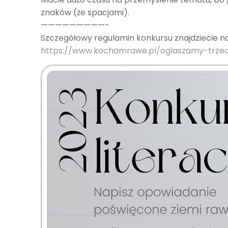
znaków (że spacjami).
—————————-
Szczegółowy regulamin konkursu znajdziecie n
https://www.kochamrawe.pl/
oglaszamy-trzec