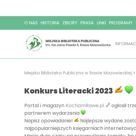
O NAS
HISTORIA
ZBIORY
PRASA
LINKI
PROGRAMY
INFORMAC
Miejska Biblioteka Publiczna w Rawie Mazowieckiej
Konkurs Literacki 2023
Portal i magazyn
KochamRawe.pl
ogłosił tr
partnerem wydarzenia
Napisz opowiadanie!
Najlepsze wydane zosta
najpopularniejszych księgarniach internetowy
Macie dużo czasu na przemyślenie tematu, bo