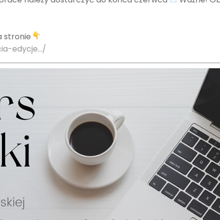
a stronie
ia-edycje…/