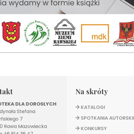
takt
Na skróty
IOTEKA DLA DOROSŁYCH
KATALOGI
rdynała Stefana
SPOTKANIA AUTORSKI
ńskiego 7
0 Rawa Mazowiecka
KONKURSY
ax 46 814 36 47