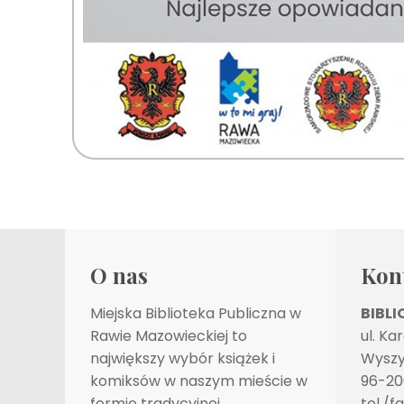
O nas
Kon
Miejska Biblioteka Publiczna w
BIBL
Rawie Mazowieckiej to
ul. Ka
największy wybór książek i
Wyszy
komiksów w naszym mieście w
96-20
formie tradycyjnej,
tel./f