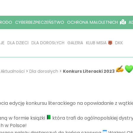
RODO
CYBERBEZPIECZEŃSTWO
OCHRONA MAŁOLETNICH
AD
JE
DLA DZIECI
DLA DOROSŁYCH
GALERIA
KLUB MISIA
DKK
>
Aktualności
>
Dla dorosłych
>
Konkurs Literacki 2023
zecia edycję konkursu literackiego na opowiadanie z wątki
ną w formie książki
która trafi do ogólnopolskiej dystr
ch w Polsce!
 prace należy dostarczyć do końca czerwca
Ważne! Obj