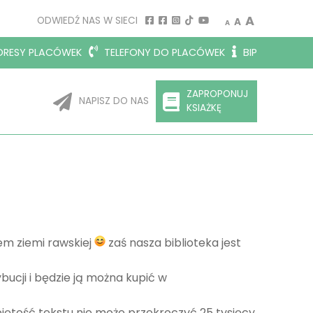
Decrease font size.
Reset font siz
Increase 
A
ODWIEDŹ NAS W SIECI
A
A
RESY PLACÓWEK
TELEFONY DO PLACÓWEK
BIP
ZAPROPONUJ
NAPISZ DO NAS
KSIAŻKĘ
em ziemi rawskiej
zaś nasza biblioteka jest
ybucji i będzie ją można kupić w
ętość tekstu nie może przekroczyć 25 tysięcy