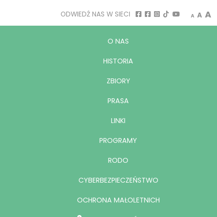
Decrease
Rese
I
A
ODWIEDŹ NAS W SIECI
A
A
O NAS
HISTORIA
ZBIORY
PRASA
LINKI
PROGRAMY
RODO
CYBERBEZPIECZEŃSTWO
OCHRONA MAŁOLETNICH