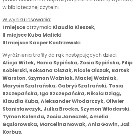
w bibliotecznej czytelni.
W wyniku losowania:
I miejsce
otrzymała
Klaudia Kieszek
,
II miejsce Kuba Malicki
,
III miejsce Kacper Kostrzewski
.
Wyróżnienia trafiły do rąk następujących dzieci:
Alicja Witek, Hania Sępińska, Zosia Sępińska, Filip
Kobierski, Roksana Olszak, Nicole Olszak, Bartek
Warston, Szymon Woźniak, Maciej Woźniak,
Marysia Szafrańska, Gabryś Szafrański, Tosia
Szczepańska, Iga Szczepańska, Nikola Dziąg,
Klaudia Kuba, Aleksander Włodarczyk, Oliwier
Stanisławczyk, Julka Brocka, Szymon Włodarski,
Tymon Kolenda, Zosia Janeczek, Amelia
Gąsiorowska, Marcelina Nowak, Ania Gowin, Jaś
Korbus
.