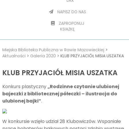
DKK
NAPISZ DO NAS
ZAPROPONUJ
KSIAŻKĘ
Miejska Biblioteka Publiczna w Rawie Mazowieckiej
>
Aktualności
>
Galeria 2020
>
KLUB PRZYJACIÓŁ MISIA USZATKA
KLUB PRZYJACIÓŁ MISIA USZATKA
Konkurs plastyczny
„Rodzinne czytanie ulubionej
bajeczki z bibliotecznej półeczki – ilustracja do
ulubionej bajki”
.
W konkursie wzięło udział 28 Klubowiczów. Wspaniałe
prace bohaterów bajkowych postaci zdobią wystawę