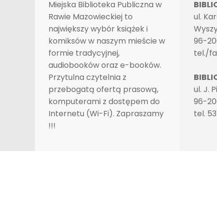
Miejska Biblioteka Publiczna w
BIBL
Rawie Mazowieckiej to
ul. Ka
największy wybór książek i
Wyszy
komiksów w naszym mieście w
96-20
formie tradycyjnej,
tel./f
audiobooków oraz e-booków.
Przytulna czytelnia z
BIBLI
przebogatą ofertą prasową,
ul. J. 
komputerami z dostępem do
96-20
Internetu (Wi-Fi). Zapraszamy
tel. 5
!!!