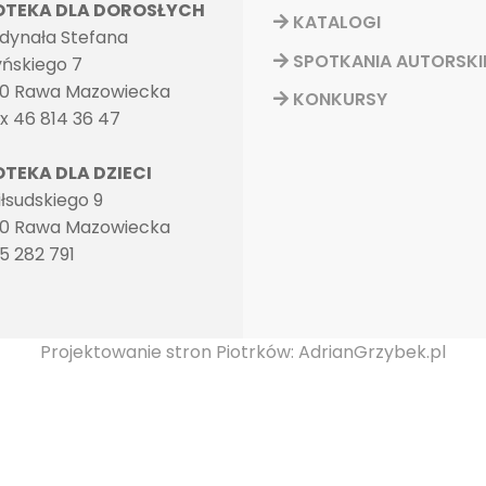
IOTEKA DLA DOROSŁYCH
KATALOGI
rdynała Stefana
SPOTKANIA AUTORSKI
ńskiego 7
0 Rawa Mazowiecka
KONKURSY
ax 46 814 36 47
OTEKA DLA DZIECI
Piłsudskiego 9
0 Rawa Mazowiecka
35 282 791
Projektowanie stron Piotrków: AdrianGrzybek.pl