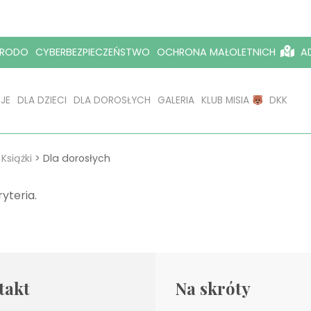
RODO
CYBERBEZPIECZEŃSTWO
OCHRONA MAŁOLETNICH
AD
JE
DLA DZIECI
DLA DOROSŁYCH
GALERIA
KLUB MISIA
DKK
>
Książki
>
Dla dorosłych
yteria.
takt
Na skróty