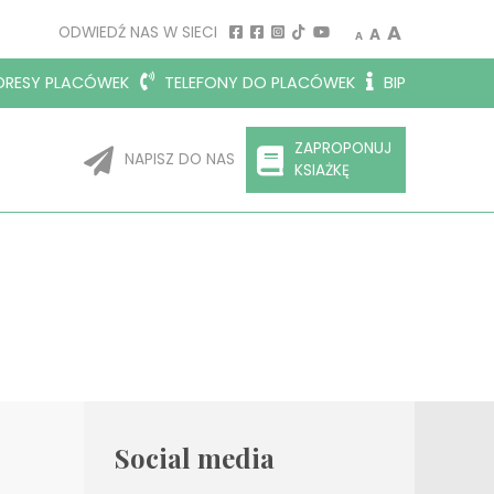
Decrease font size.
Reset font siz
Increase 
A
ODWIEDŹ NAS W SIECI
A
A
RESY PLACÓWEK
TELEFONY DO PLACÓWEK
BIP
ZAPROPONUJ
NAPISZ DO NAS
KSIAŻKĘ
Social media