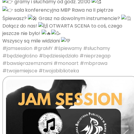
gramy i słuchamy od godz. 20:00
sala konferencyjna MBP Rawa na II piętrze
Śpiewasz?
Grasz na dowolnym instrumencie?
Dołącz do nas!
OTWARTA SCENA to coś, czego
jeszcze nie było!
Wszyscy są mile widziani
#jamsession
#graMY
#śpiewamy
#słuchamy
#będziegłośno
#będziesiędziało
#nieprzegap
#bawsięrazemznami
#monoart
#mbprawa
#twojemiejsce
#twojabiblioteka