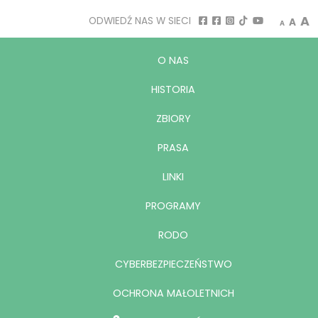
Decrease
Rese
I
A
ODWIEDŹ NAS W SIECI
A
A
O NAS
HISTORIA
ZBIORY
PRASA
LINKI
PROGRAMY
RODO
CYBERBEZPIECZEŃSTWO
OCHRONA MAŁOLETNICH