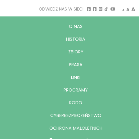
A
ODWIEDŹ NAS W SIECI
A
A
O NAS
HISTORIA
ZBIORY
PRASA
LINKI
PROGRAMY
RODO
CYBERBEZPIECZEŃSTWO
OCHRONA MAŁOLETNICH