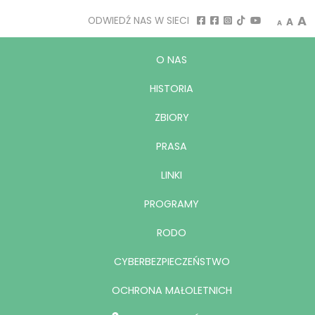
A
ODWIEDŹ NAS W SIECI
A
A
O NAS
HISTORIA
ZBIORY
PRASA
LINKI
PROGRAMY
RODO
CYBERBEZPIECZEŃSTWO
OCHRONA MAŁOLETNICH