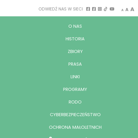
A
ODWIEDŹ NAS W SIECI
A
A
O NAS
HISTORIA
ZBIORY
PRASA
LINKI
PROGRAMY
RODO
CYBERBEZPIECZEŃSTWO
OCHRONA MAŁOLETNICH