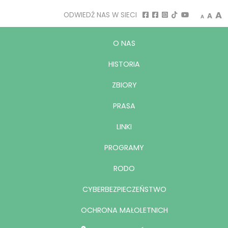
Decrease
Rese
I
A
ODWIEDŹ NAS W SIECI
A
A
O NAS
HISTORIA
ZBIORY
PRASA
LINKI
PROGRAMY
RODO
CYBERBEZPIECZEŃSTWO
OCHRONA MAŁOLETNICH