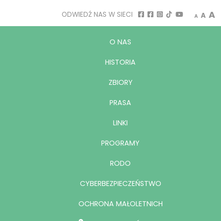
Decrease
Rese
I
A
ODWIEDŹ NAS W SIECI
A
A
O NAS
HISTORIA
ZBIORY
PRASA
LINKI
PROGRAMY
RODO
CYBERBEZPIECZEŃSTWO
OCHRONA MAŁOLETNICH