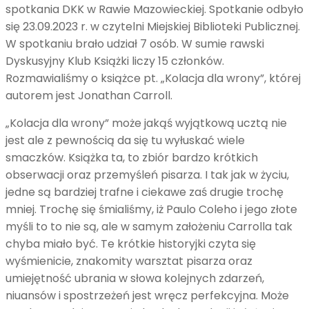
spotkania DKK w Rawie Mazowieckiej. Spotkanie odbyło
się 23.09.2023 r. w czytelni Miejskiej Biblioteki Publicznej.
W spotkaniu brało udział 7 osób. W sumie rawski
Dyskusyjny Klub Książki liczy 15 członków.
Rozmawialiśmy o książce pt. „Kolacja dla wrony”, której
autorem jest Jonathan Carroll.
„Kolacja dla wrony” może jakąś wyjątkową ucztą nie
jest ale z pewnością da się tu wyłuskać wiele
smaczków. Książka ta, to zbiór bardzo krótkich
obserwacji oraz przemyśleń pisarza. I tak jak w życiu,
jedne są bardziej trafne i ciekawe zaś drugie trochę
mniej. Trochę się śmialiśmy, iż Paulo Coleho i jego złote
myśli to to nie są, ale w samym założeniu Carrolla tak
chyba miało być. Te krótkie historyjki czyta się
wyśmienicie, znakomity warsztat pisarza oraz
umiejętność ubrania w słowa kolejnych zdarzeń,
niuansów i spostrzeżeń jest wręcz perfekcyjna. Może