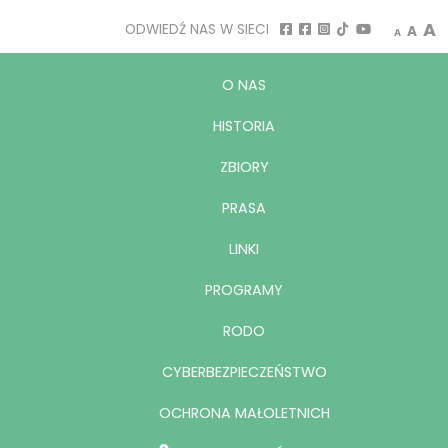
Decrease
Rese
I
A
ODWIEDŹ NAS W SIECI
A
A
O NAS
HISTORIA
ZBIORY
PRASA
LINKI
PROGRAMY
RODO
CYBERBEZPIECZEŃSTWO
OCHRONA MAŁOLETNICH