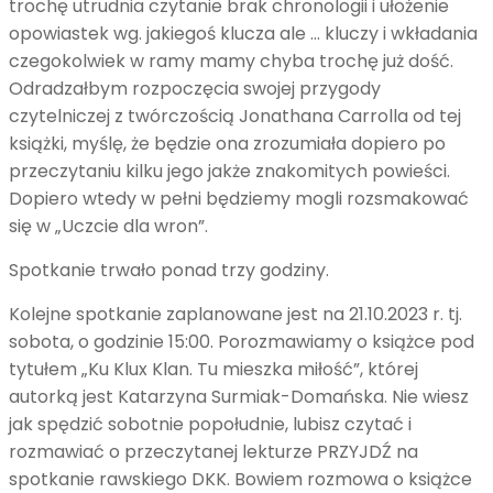
trochę utrudnia czytanie brak chronologii i ułożenie
opowiastek wg. jakiegoś klucza ale … kluczy i wkładania
czegokolwiek w ramy mamy chyba trochę już dość.
Odradzałbym rozpoczęcia swojej przygody
czytelniczej z twórczością Jonathana Carrolla od tej
książki, myślę, że będzie ona zrozumiała dopiero po
przeczytaniu kilku jego jakże znakomitych powieści.
Dopiero wtedy w pełni będziemy mogli rozsmakować
się w „Uczcie dla wron”.
Spotkanie trwało ponad trzy godziny.
Kolejne spotkanie zaplanowane jest na 21.10.2023 r. tj.
sobota, o godzinie 15:00. Porozmawiamy o książce pod
tytułem „Ku Klux Klan. Tu mieszka miłość”, której
autorką jest Katarzyna Surmiak-Domańska. Nie wiesz
jak spędzić sobotnie popołudnie, lubisz czytać i
rozmawiać o przeczytanej lekturze PRZYJDŹ na
spotkanie rawskiego DKK. Bowiem rozmowa o książce