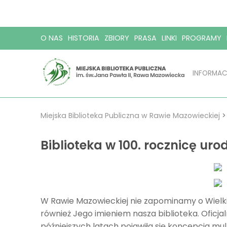
O NAS
HISTORIA
ZBIORY
PRASA
LINKI
PROGRAMY
INFORMAC
Miejska Biblioteka Publiczna w Rawie Mazowieckiej
Biblioteka w 100. rocznicę uro
W Rawie Mazowieckiej nie zapominamy o Wielkim
również Jego imieniem nasza biblioteka. Oficjal
późniejszych latach pojawiła się koncepcja mult