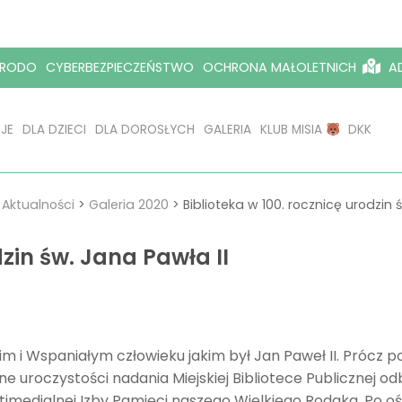
RODO
CYBERBEZPIECZEŃSTWO
OCHRONA MAŁOLETNICH
AD
JE
DLA DZIECI
DLA DOROSŁYCH
GALERIA
KLUB MISIA
DKK
>
Aktualności
>
Galeria 2020
>
Biblioteka w 100. rocznicę urodzin 
dzin św. Jana Pawła II
 i Wspaniałym człowieku jakim był Jan Paweł II. Prócz p
ne uroczystości nadania Miejskiej Bibliotece Publicznej od
imedialnej Izby Pamięci naszego Wielkiego Rodaka. Po ośmiu