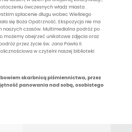
 w otoczeniu ówczesnych władz miasta .
zystkim spłacenie długu wobec Wielkiego
wiała się Boża Opatrzność. Ekspozycja nie ma
ym naszych czasów. Multimedialna podróż po
dto możemy obejrzeć unikatowe zdjęcia oraz
dróż przez życie św. Jana Pawła II.
cznościowa w czytelni naszej biblioteki
na bowiem skarbnicą piśmiennictwa, przez
miejętność panowania nad sobą, osobistego