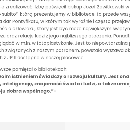
ęcie zrealizować. Izbę poświęcił biskup Józef Zawitkowski
o subito”, którą prezentujemy w bibliotece, to przede ws
a dar Pontyfikatu, w którym tak wyraźnie i często przeja
wieść o człowieku, który jest być może największym święt
u oraz relacje ludzi z jego najbliższego otoczenia. Pona
ć w m.in. w fotoplastykonie. Jest to niepowtarzalna po
h związanych z naszym patronem, powstała wystawa okoli
 z JP II dostępne w naszej placówce.
wsze pamiętał o bibliotekach:
swoim istnieniem świadczy o rozwoju kultury. Jest o
, inteligencję, znajomość świata i ludzi, a także u
oju dobra wspólnego.”-