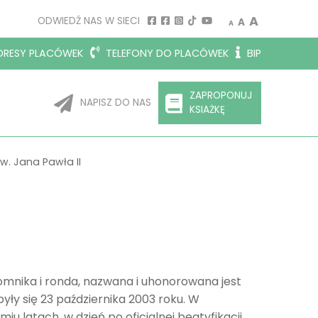
Decrease font size.
Reset font siz
Increase 
A
ODWIEDŹ NAS W SIECI
A
A
RESY PLACÓWEK
TELEFONY DO PLACÓWEK
BIP
ZAPROPONUJ
NAPISZ DO NAS
KSIAŻKĘ
św. Jana Pawła II
omnika i ronda, nazwana i uhonorowana jest
były się 23 października 2003 roku. W
 latach, w dzień po oficjalnej beatyfikacji ,