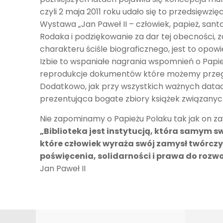
czyli 2 maja 2011 roku udało się to przedsięwzi
Wystawa „Jan Paweł II – człowiek, papież, sant
Rodaka i podziękowanie za dar tej obecności, z
charakteru ściśle biograficznego, jest to opo
Izbie to wspaniałe nagrania wspomnień o Papież
reprodukcje dokumentów które możemy przegląda
Dodatkowo, jak przy wszystkich ważnych datac
prezentująca bogate zbiory książek związanych
Nie zapominamy o Papieżu Polaku tak jak on za
„Biblioteka jest instytucją, która samym 
które człowiek wyraża swój zamysł twórczy
poświęcenia, solidarności i prawa do rozw
Jan Paweł II