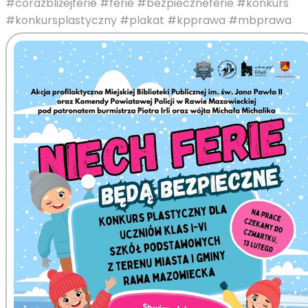
#corazbliżejferie
#ferie
#bezpieczneferie
#konkurs
#konkursplastyczny
#plakat
#kpprawa
#mbprawa