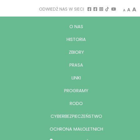
Decrease
Rese
I
A
ODWIEDŹ NAS W SIECI
A
A
O NAS
HISTORIA
ZBIORY
PRASA
LINKI
PROGRAMY
RODO
CYBERBEZPIECZEŃSTWO
OCHRONA MAŁOLETNICH